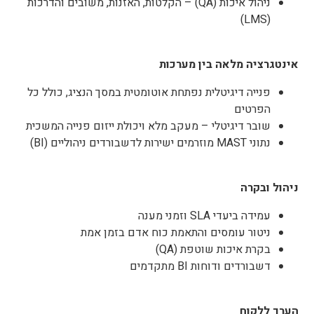
ניהול איכות (QA) – הקלטות, האזנות, משובים והדרכות
(LMS)
אינטגרציה מלאה בין מערכות
פנייה דיגיטלית נפתחת אוטומטית במסך הנציג, כולל כל
הפרטים
שובר דיגיטלי – מעקב מלא ויכולת ייזום פנייה המשכית
נתוני MAST מוזרמים ישירות לדשבורדים ניהוליים (BI)
ניהול ובקרה
עמידה ביעדי SLA וזמני מענה
ניטור עומסים והתאמת כוח אדם בזמן אמת
בקרת איכות שוטפת (QA)
דשבורדים ודוחות BI מתקדמים
הערך ללקוח