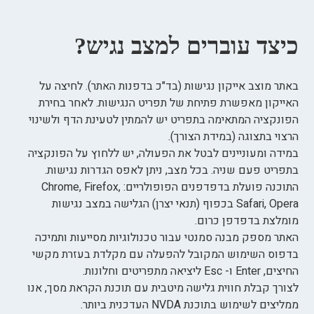
כיצד עוברים למצב נגיש?
באתר מוצב אייקון נגישות (בד"כ בדפנות האתר). לחיצה על
האייקון מאפשרת פתיחת של תפריט הנגישות. לאחר בחירת
הפונקציה המתאימה בתפריט יש להמתין לטעינת הדף ולשינוי
הרצוי בתצוגה (במידת הצורך).
במידה ומעוניינים לבטל את הפעולה, יש ללחוץ על הפונקציה
בתפריט פעם שניה. בכל מצב, ניתן לאפס הגדרות נגישות.
התוכנה פועלת בדפדפנים הפופולריים: Chrome, Firefox,
Safari, Opera בכפוף (תנאי יצרן) הגלישה במצב נגישות
מומלצת בדפדפן כרום.
האתר מספק מבנה סמנטי עבור טכנולוגיות מסייעות ותמיכה
בדפוס השימוש המקובל להפעלה עם מקלדת בעזרת מקשי
החיצים, Enter ו- Esc ליציאה מתפריטים וחלונות.
לצורך קבלת חווית גלישה מיטבית עם תוכנת הקראת מסך, אנו
ממליצים לשימוש בתוכנת NVDA העדכנית ביותר.