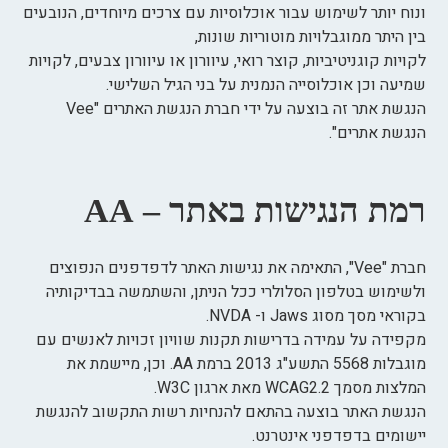
ונוח יותר לשימוש עבור אוכלוסיות עם צרכים מיוחדים, הנובעים
בין היתר ממוגבלויות מוטוריות שונות,
לקויות קוגניטיביות, קוצר רואי, עיוורון או עיוורון צבעים, לקויות
שמיעה וכן אוכלוסייה הנמנית על בני הגיל השלישי.
הנגשת אתר זה בוצעה על ידי חברת הנגשת האתרים "
Vee
הנגשת אתרים
".
רמת הנגישות באתר – AA
חברת "Vee", התאימה את נגישות האתר לדפדפנים הנפוצים
ולשימוש בטלפון הסלולרי ככל הניתן, והשתמשה בבדיקותיה
בקוראי מסך מסוג Jaws ו- NVDA.
מקפידה על עמידה בדרישות תקנות שוויון זכויות לאנשים עם
מוגבלות 5568 התשע"ג 2013 ברמת AA. וכן, מיישמת את
המלצות מסמך WCAG2.2 מאת ארגון W3C.
הנגשת האתר בוצעה בהתאם ל
הנחיות רשות התקשוב להנגשת
יישומים בדפדפני אינטרנט
.