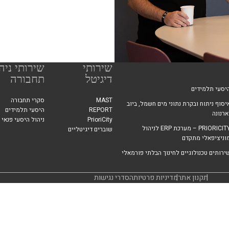
-יהודה
שירותי
שירותי ניה
דיגיטל
תחבורה
יסעי תלמידים
MAST
סקרי תחבורה
יסוף ניתוח ובקרת נתוני מים חשמל, ביוב
REPORT
היסעי תלמידים
ארנונה
PrioriCity
ניהול היסעי פנאי 
PRIORICITY – מערכת ERP לניהול
שוברים דיגיטליים
וניציפאלי מתקדם
ירותים טכנולוגיים לחינוך הבלתי פורמאלי
תקנון אתר
מדיניות פרטיות
הסדרי נגישות