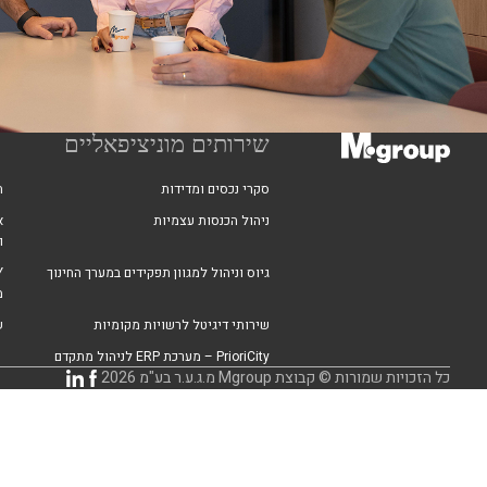
03-954-6000
office@mgrp.co.il
אריאל שרון 8, אור
site
שירותים מוניציפאליים
סקרי נכסים ומדידות
ה
ניהול הכנסות עצמיות
א
ו
גיוס וניהול למגוון תפקידים במערך החינוך
מ
שירותי דיגיטל לרשויות מקומיות
ש
PrioriCity – מערכת ERP לניהול מתקדם
כל הזכויות שמורות © קבוצת Mgroup מ.ג.ע.ר בע"מ 2026