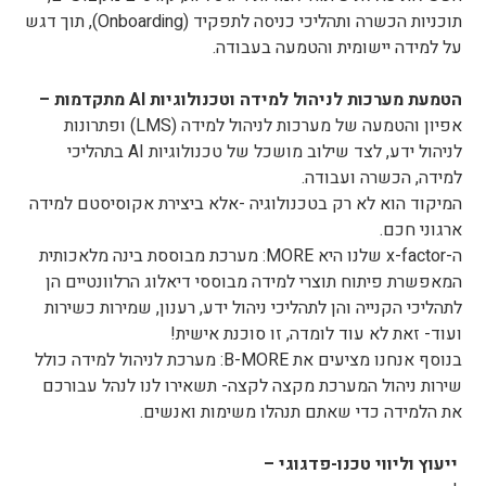
תוכניות הכשרה ותהליכי כניסה לתפקיד (Onboarding), תוך דגש
על למידה יישומית והטמעה בעבודה.
הטמעת מערכות לניהול למידה וטכנולוגיות AI מתקדמות –
אפיון והטמעה של מערכות לניהול למידה (LMS) ופתרונות
לניהול ידע, לצד שילוב מושכל של טכנולוגיות AI בתהליכי
למידה, הכשרה ועבודה.
המיקוד הוא לא רק בטכנולוגיה -אלא ביצירת אקוסיסטם למידה
ארגוני חכם.
ה-x-factor שלנו היא MORE: מערכת מבוססת בינה מלאכותית
המאפשרת פיתוח תוצרי למידה מבוססי דיאלוג הרלוונטיים הן
לתהליכי הקנייה והן לתהליכי ניהול ידע, רענון, שמירות כשירות
ועוד- זאת לא עוד לומדה, זו סוכנת אישית!
בנוסף אנחנו מציעים את B-MORE: מערכת לניהול למידה כולל
שירות ניהול המערכת מקצה לקצה- תשאירו לנו לנהל עבורכם
את הלמידה כדי שאתם תנהלו משימות ואנשים.
ייעוץ וליווי טכנו-פדגוגי –