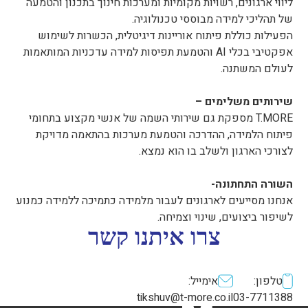
ליווי ארגונים, רשויות מקומיות ומערכות חינוך בתכנון והטמעה
של תהליכי למידה מבוססי טכנולוגיה.
הפעילות כוללת פיתוח אוריינות דיגיטלית, הכשרות לשימוש
אפקטיבי בכלי AI והטמעת תפיסות למידה עדכניות המותאמות
לעולם המשתנה.
שירותים משלימים –
T.MORE מספקת גם שירותי השמה של אנשי מקצוע בתחומי
פיתוח הלמידה, ההדרכה והטמעת מערכות בהתאמה מדויקת
לצורכי הארגון ולשלב בו הוא נמצא.
השורה התחתונה-
אנחנו מסייעים לארגונים לעבור מלמידה כתמיכה ללמידה כמנוע
לשיפור ביצועים, שינוי וצמיחה.
צרו איתנו קשר
טלפון:
אימייל:
tikshuv@t-more.co.il
03-7711388