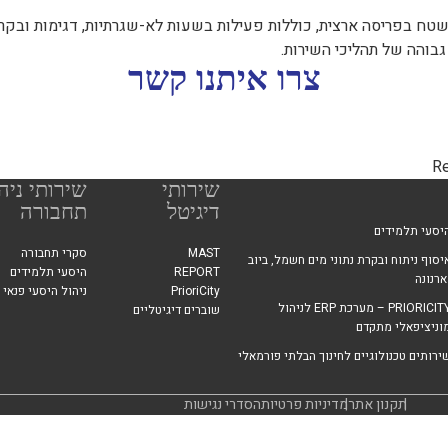
ח בפריסה ארצית, כוללות פעילות בשעות לא-שגרתיות, דגימות ובקרו
גבוהה של תהליכי השירות.
צרו איתנו קשר
Re
שירותי
שירותי ניה
דיגיטל
תחבורה
יסעי תלמידים
MAST
סקרי תחבורה
יסוף ניתוח ובקרת נתוני מים חשמל, ביוב
REPORT
היסעי תלמידים
ארנונה
PrioriCity
ניהול היסעי פנאי 
PRIORICITY – מערכת ERP לניהול
שוברים דיגיטליים
וניציפאלי מתקדם
ירותים טכנולוגיים לחינוך הבלתי פורמאלי
תקנון אתר
מדיניות פרטיות
הסדרי נגישות