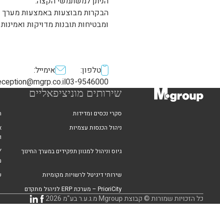
הניתן למשתמשי הקצה.
הבקרות מבוצעות באמצעות מערך שט
ומבטיחות תובנות מדויקות ואמינות 
טלפון:
אימייל:
ception@mgrp.co.il
03-9546000
שירותים מוניציפאליים
סקרי נכסים ומדידות
ה
ניהול הכנסות עצמיות
א
ו
גיוס וניהול למגוון תפקידים במערך החינוך
מ
שירותי דיגיטל לרשויות מקומיות
ש
PrioriCity – מערכת ERP לניהול מתקדם
כל הזכויות שמורות © קבוצת Mgroup מ.ג.ע.ר בע"מ 2026