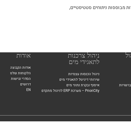
ת מבוססות ניתוחים סטטיסטיים,
ול
ניהול צרכנות
אודות
לתאגידי מים
אודות הקבוצה
הלקוחות שלנו
ניהול הכנסות עצמיות
הסדרי נגישות
שירותי דיגיטל לתאגידי מים
דרושים
ברשויות
איסוף ובקרת נתוני מים
EN
PrioriCity – מערכת ERP לניהול מתקדם