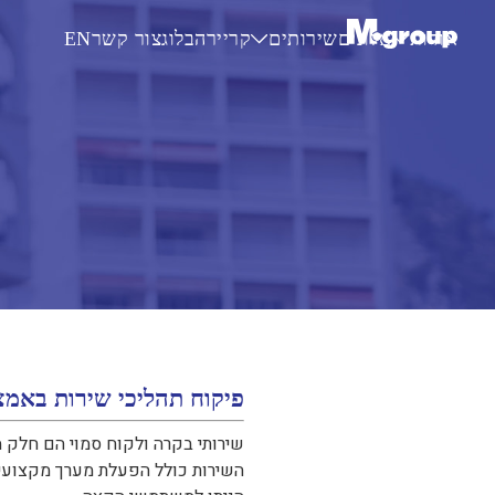
Skip
אודות
אלונים
שירותים
קריירה
בלוג
צור קשר
EN
to
השירותים
אודות הקבוצה
כל השירותים
main
הלקוחות שלנו
אלונים – דירה בהנחה
אחריות תאגידית
שירותים מוניציפאליים
שלנו
שירותי דיגיטל ומערכות מידע
content
שירותי ניהול תחבורה
ניהול צרכנות לתאגידי מים
Skip
ניהול פרויקטים ממשלתיים וצי
to
the
bottom
of
the
פיקוח תהליכי שירות באמצ
site
שירותי בקרה ולקוח סמוי הם חלק מ
השירות כולל הפעלת מערך מקצועי 