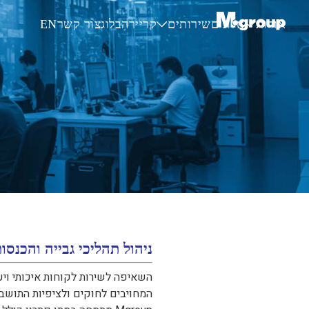
Skip
אודות
אלונים
שירותים
קריירה
בלוג
צור קשר
EN
to
השירותים
אודות הקבוצה
כל השירותים
main
הלקוחות שלנו
אלונים – דירה בהנחה
אחריות תאגידית
שירותים מוניציפאליים
שלנו
שירותי דיגיטל ומערכות מידע
content
שירותי ניהול תחבורה
ניהול צרכנות לתאגידי מים
Skip
ניהול פרויקטים ממשלתיים וצי
to
the
bottom
of
the
ניהול תהליכי גבייה והכנסו
site
השאיפה לשירות לקוחות איכותי ויע
המחויבים לחוקים ולציפיות התושבי