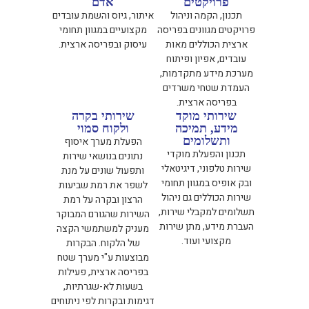
פרויקטים
אדם
תכנון, הקמה וניהול
איתור, גיוס והשמת עובדים
פרויקטים מגוונים בפריסה
מקצועיים במגוון תחומי
ארצית הכוללים מאות
עיסוק ובפריסה ארצית.
עובדים, אפיון ופיתוח
מערכת מידע מתקדמות,
העמדת שטחי משרדים
בפריסה ארצית.
שירותי מוקד
שירותי בקרה
מידע, תמיכה
ולקוח סמוי
ותשלומים
הפעלת מערך איסוף
תכנון והפעלת מוקדי
נתונים בנושאי שירות
שירות טלפוני, דיגיטאלי
ותפעול שונים על מנת
ובק אופיס במגוון תחומי
לשפר את רמת שביעות
שירות הכוללים גם ניהול
הרצון ובקרה על רמת
תשלומים למקבלי שירות,
השירות שהגורם המבוקר
העברת מידע, מתן שירות
מעניק למשתמשי הקצה
מקצועי ועוד.
של הלקוח. הבקרות
מבוצעות ע"י מערך שטח
בפריסה ארצית, פעילות
בשעות לא-שגרתיות,
דגימות ובקרות לפי ניתוחים