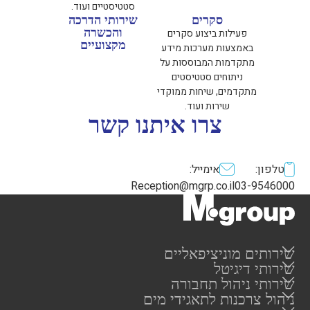
סטטיסטיים ועוד.
סקרים
שירותי הדרכה
והכשרה
פעילות ביצוע סקרים
מקצועיים
באמצעות מערכות מידע
מתקדמות המבוססות על
ניתוחים סטטיסטים
מתקדמים, שיחות ממוקדי
שירות ועוד.
צרו איתנו קשר
טלפון:
אימייל:
Reception@mgrp.co.il
03-9546000
שירותים מוניציפאליים
שירותי דיגיטל
סקרי נכסים ומדידות
שירותי ניהול תחבורה
MAST
היסעי תלמידים
REPORT
ניהול צרכנות לתאגידי מים
סקרי תחבורה
ניהול הכנסות עצמיות