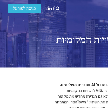
כניסה לפורטל
בשנה האחרונה עברה חברת InterTown שינוי משמעותי שממצב אותה מחדש כמובילת התחום, בזירת שירותי הGIS לרשויות המקומיות
 אלא גם הגדירה מחדש את מקומה
כאחת השחקניות המרכזיות בתחום מערכות המידע הגיאוגרפיות בישראל. בראיון ראשון עימה, שירלי מתארת את השינוי: " InterTown המתמחה