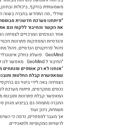
משמעותית בהיקף, ביכולות ובחזון,
שירלי , מה התחדש בחברה בשנה ה
"פיתחנו מערכת חדשנית מבוססת ק
את הקשר והחיבור ללקוח וגם את
ניהול פרויקטים הנדסיים, ניהול מת
GeoMind פועלת כחלק אינטגרלי מ Intertown על מנת להעניק שירותים משלימים ללקוחות הקבוצה.
"החיבור ל GeoMind מאפשר לנו להציע ערך שלא היה קיים קודם", מוסיפה שירלי.
"
אנחנו לא רק אוספים ומנתחים מי
שמאפשרת קבלת החלטות ותובנות
הצמיחה באה לידי ביטוי גם בהיקפי 
המאפשר קבלת פתרונות ותובנות ממג
תשתיות, גינון ועוד.
לרשויות המקומיות ולתאגידים.