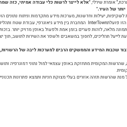
ת," אומרת שירלי, "
אלא לייצר לרשות כלי עבודה אמיתי, כזה שמחב
יותר של העיר
.
"
 לשקיפות, יעילות וחדשנות, מערכות מידע מתקדמות וניתוח נתונים הופ
ובתכנון ארוך טווח. בנקודת החיבור הזו פועלתInterTown המחברת בין מידע גיאוגרפי
ונה מלאה, לזהות פערים בזמן אמת ולפעול באופן מדויק יותר. בזכות 
ת לייעל תהליכים, לחסוך במשאבים ולשפר את השירות לתושב, תוך יצי
ור שכבות המידע והממשקים הרבים למערכות ליבה של הרשויות, 
שהרשות המקומית מתחזקת באופן עצמאי למול נתוני דמוגרפיה ותושבי
ומית.
 מנת שהרשות תזהה אזורים בעלי מצוקת חניות ותמצא פתרונות תכנוני