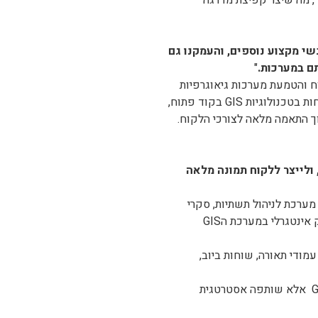
בפיתוח והטמעת פתרונות מבוססי מיקום לניהול חכם של רשויות ותאגידים, נרכשה על ידי קבוצת Mgroup , מה שיצר קפיצת מדרגה
י מקצוע נוספים, והעמקנו גם
תם במערכות
.
"
ר בתוך הקבוצה. רכשנו את GeoMind , שמובילה בפיתוח והטמעת מערכות גיאוגרפיות
והנדסיות המספקות פתרונות חכמים לניהול מידע, בקרה, תכנון ופיקוח בתאגידי המים והביוב. לחברה התמחות בטכנולוגיות GIS בקוד פתוח,
תוך התאמה מלאה לצורכי הלקוח.
 ולייצר ללקוח תמונה מלאה
 מערכת לניהול תשתיות, סקרי
נכסים מתקדמים, פיתוח מערכת לניהול ועדות תנועה ותמרור כחלק משלים לסקר תמרורים ומודול AI כחלק אינטגרלי במערכת הGIS
 בהתאם לתיקון 116, סקר תמרורים, נכסים, עמודי תאורה, שוחות ביוב,
אך מעבר למספרים, נדמה כי השינוי המשמעותי ביותר הוא בתפיסה. InterTown של היום אינה רק חברת GIS אלא שותפה אסטרטגית