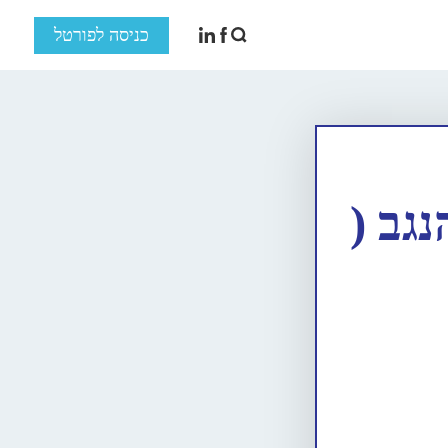
כניסה לפורטל
גב (