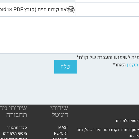
העלאת קורות חיים (קובץ PDF או Word)
מ/ה לשימוש והעברה של קו״ח*
תקנון
האתר*
שירותי
שירותי ניה
דיגיטל
תחבורה
יסעי תלמידים
MAST
סקרי תחבורה
יסוף ניתוח ובקרת נתוני מים חשמל, ביוב
REPORT
היסעי תלמידים
ארנונה