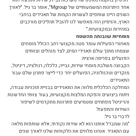
"הניסיון בהקמה מאפס של מערכות גבייה, שירות ותפעול הוא
אחד היתרונות המשמעותיים של Mgroup", אומר בר גיל. "לאורך
השנים היינו שותפים לעשרות הקמות של תאגידים ברחבי
הארץ, והניסיון הזה מאפשר לנו להוביל תהליכים מורכבים
במהירות ובמקצועיות."
מומחיות שנבנתה מהשטח
מאחורי הפעילות עומד מטה מקצועי רחב הכולל מומחים
שצמחו מתוך עולם תאגידי המים, לצד מנהלים וצוותים
הפועלים בפריסה ארצית.
הקבוצה משלבת מומחי שירות, גבייה, כלכלה, רגולציה, דיגיטל,
מוקדים וטכנולוגיה, הפועלים יחד כדי לייצר פתרון שלם עבור
התאגידים.
המחלקה הכלכלית מלווה את התאגידים בבניית תוכניות עבודה,
ניתוח ביצועים והפקת המלצות מקצועיות, בעוד צוותי החדשנות
והדיגיטל מפתחים ומטמיעים פתרונות מתקדמים לשיפור
השירות והתפעול.
לדברי בר גיל:
"מה שמבדל אותנו הוא לא שירות נקודתי, אלא שותפות מלאה
עם התאגיד. אנחנו מלווים את הלקוחות שלנו לאורך שנים