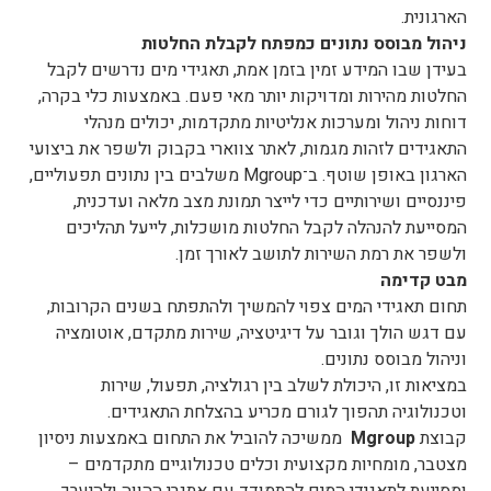
הארגונית.
ניהול מבוסס נתונים כמפתח לקבלת החלטות
בעידן שבו המידע זמין בזמן אמת, תאגידי מים נדרשים לקבל
החלטות מהירות ומדויקות יותר מאי פעם. באמצעות כלי בקרה,
דוחות ניהול ומערכות אנליטיות מתקדמות, יכולים מנהלי
התאגידים לזהות מגמות, לאתר צווארי בקבוק ולשפר את ביצועי
הארגון באופן שוטף. ב־Mgroup משלבים בין נתונים תפעוליים,
פיננסיים ושירותיים כדי לייצר תמונת מצב מלאה ועדכנית,
המסייעת להנהלה לקבל החלטות מושכלות, לייעל תהליכים
ולשפר את רמת השירות לתושב לאורך זמן.
מבט קדימה
תחום תאגידי המים צפוי להמשיך ולהתפתח בשנים הקרובות,
עם דגש הולך וגובר על דיגיטציה, שירות מתקדם, אוטומציה
וניהול מבוסס נתונים.
במציאות זו, היכולת לשלב בין רגולציה, תפעול, שירות
וטכנולוגיה תהפוך לגורם מכריע בהצלחת התאגידים.
קבוצת
Mgroup
ממשיכה להוביל את התחום באמצעות ניסיון
מצטבר, מומחיות מקצועית וכלים טכנולוגיים מתקדמים –