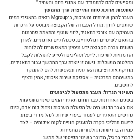
ומסייעים להם להתמודד עם אתגרי היום והעתיד."
שותפות ארוכת טווח המייצרת ערך מתמשך
מעבר למתן שירותים ומערכות, ב־Mgroup רואים בתאגידי המים
שותפים לדרך. מודל העבודה של הקבוצה מבוסס על היכרות
מעמיקה עם צורכי התאגיד, ליווי שוטף והתאמת פתרונות
בהתאם לשינויים רגולטוריים, טכנולוגיים וארגוניים. לאורך
השנים צברה הקבוצה ידע וניסיון המאפשרים לה לזהות
הזדמנויות לשיפור, לייעל תהליכים ולסייע להנהלות לקבל
החלטות מושכלות. גישה זו יוצרת ערך מתמשך עבור התאגידים,
מחזקת את היציבות הארגונית ומאפשרת להם להתמקד
במשימתם המרכזית – אספקת שירות איכותי, אמין ורציף
לתושבים.
השינוי הגדול: מעבר מתפעול לביצועים
בשנים האחרונות עבר תחום תאגידי המים שינוי משמעותי.
אם בעבר הדגש היה על הפעלת מערכות וניהול כוח אדם, כיום
נדרשים התאגידים לעמוד ביעדי שירות, לנהל מדדי ביצוע,
ליישם תהליכי בקרה ולהעניק חוויית לקוח איכותית – לצד
עמידה בדרישות רגולטוריות מחמירות.
לדברי בר גיל, מדובר בשינוי תפיסתי של ממש: