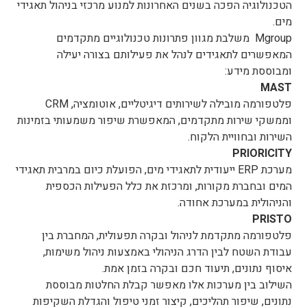
הטכנולוגיה הפכה בשנים האחרונות למנוע מרכזי בניהול תאגידי
מים.
Mgroup משלבת מגוון פתרונות טכנולוגיים מתקדמים
המאפשרים לתאגידים לנהל את פעילותם בצורה יעילה
ומבוססת מידע:
MAST
פלטפורמה מובילה לשירותים דיגיטליים, אוטומציה, CRM
וממשקי שירות מתקדמים, המאפשרת שיפור משמעותי בזמינות
השירות ובחוויית הלקוח.
PRIORICITY
מערכת ERP ייעודית לתאגידי מים, הפועלת כיום במרבית תאגידי
המים ובחברת מקורות, ומרכזת את כלל הפעילות הכספית
והניהולית במערכת אחודה.
PRISTO
פלטפורמה מתקדמת לניהול ובקרה תפעולית, המחברת בין
עבודת השטח לבין הדרג הניהולי באמצעות ניהול משימות,
איסוף נתונים, תיעוד חכם ובקרה בזמן אמת.
השילוב בין מערכות אלו מאפשר קבלת החלטות מבוססת
נתונים, שיפור תהליכים, קיצור זמני טיפול והגדלת השקיפות