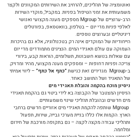
ואוטומציה של תהליכים, להרחיב את השירותים המקוונים ולקצר
משמעותית את זמני הטיפול בפניות. במקביל, מוקדי השירות
הרב-ערוציים של Mgroup מספקים מענה מקצועי ואנושי
לאלפי פניות מדי יום – בטלפון, בוואטסאפ, בפורטלים
דיגיטליים ובערוצים נוספים.
הייחודיות של המוקדים אינה רק בטכנולוגיה, אלא גם בהיכרות
העמוקה עם עולם תאגידי המים. הנציגים מתמודדים מדי יום
עם שאלות בנושא חשבונות, תשלומים, הוראות קבע, בירורי
צריכה ופניות דחופות – ומספקים מענה מקצועי, מהיר ומדויק.
ב-Mgroup מגדירים זאת כגישת
"
כתף אל כתף
"
– ליווי אמיתי
של התאגיד ושל התושב כאחד.
ניסיון מוכח בהקמה והובלת תאגידי מים
הניסיון המצטבר של הקבוצה בא לידי ביטוי גם בהקמת תאגידי
מים חדשים ובהובלת תהליכי שינוי משמעותיים.
Mgroup שותפה להקמת תאגידי מים אזוריים חדשים ברחבי
הארץ. הקמות אלו כללו בניית מערכי גבייה, שירות, תפעול
ותהליכי עבודה מקצה לקצה – גם בתקופה מורכבת של חירום
ומלחמה.