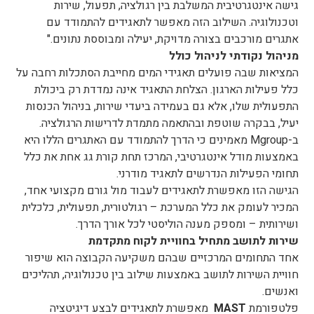
גישה אינטגרטיבית המשלבת בין רגולציה, תפעול, שירות
וטכנולוגיה. השילוב הזה מאפשר לתאגידים להתמודד עם
אתגרים מורכבים בצורה מדויקת, יעילה ומבוססת נתונים."
מניהול נקודתי לניהול כולל
המציאות שבה פועלים תאגידי המים מחייבת הסתכלות רחבה על
כלל פעילות הארגון. הצלחת התאגיד אינה נמדדת רק ביכולת
התפעולית שלו, אלא גם בעמידה ביעדי שירות, בניהול הכנסות
יעיל, בבקרה שוטפת ובהתאמה מתמדת לדרישות הרגולציה.
ב-Mgroup מאמינים כי הדרך להתמודד עם האתגרים הללו היא
באמצעות מודל אינטגרטיבי, המרכז תחת קורת גג אחת את כלל
תחומי הפעילות הנדרשים לתאגיד מודרני.
הגישה הזו מאפשרת לתאגידים לעבוד מול גורם מקצועי אחד,
המכיר לעומק את כלל המערכת – רגולטורית, תפעולית, כלכלית
ושירותית – ומספק מענה הוליסטי לכל אורך הדרך.
שירות לתושב מתחיל בחוויית לקוח מתקדמת
אחד התחומים המרכזיים שבהם משקיעה הקבוצה הוא שיפור
חוויית השירות לתושב באמצעות שילוב בין טכנולוגיה, תהליכים
ואנשים.
פלטפורמת
MAST
מאפשרת לתאגידים לבצע דיגיטציה