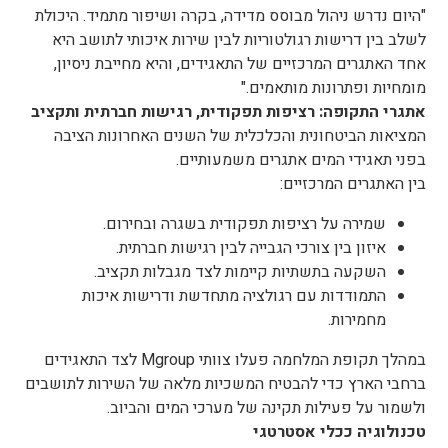
"היום נדרש ניהול מבוסס מדידה, בקרה ושיפור מתמיד. היכולת
לשלב בין דרישות רגולטוריות לבין שירות איכותי לתושב היא
אחד האתגרים המרכזיים של התאגידים, והיא מחייבת ניסיון,
מומחיות ופתרונות מותאמים."
אתגרי התקופה: רציפות תפקודית, רגישות חברתית ותקציב
המציאות הביטחונית והכלכלית של השנים האחרונות הציבה
בפני תאגידי המים אתגרים משמעותיים.
בין האתגרים המרכזיים:
שמירה על רציפות תפקודית בשגרה ובחירום.
איזון בין צורכי הגבייה לבין רגישות חברתית.
השקעה בתשתיות קיימות לצד מגבלות תקציב.
התמודדות עם רגולציה מתחדשת ודרישות איכות
מחמירות.
במהלך תקופת המלחמה פעלו צוותי Mgroup לצד התאגידים
ברחבי הארץ כדי להבטיח המשכיות מלאה של השירות לתושבים
ולשמור על פעילות תקינה של מערכי המים והביוב.
טכנולוגיה ככלי אסטרטגי