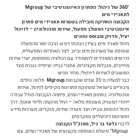
360°
של ניהול: הפתרון האינטגרטיבי של
Mgroup
לתאגידי מים
הקבוצה הוותיקה מובילה בעשרות תאגידי מים פתרון
אינטגרטיבי המשלב תפעול, שירות וטכנולוגיה – לניהול
יעיל, מדויק ומבוסס נתונים
ניהול תאגיד מים בעידן הנוכחי דורש הרבה יותר מהפעלה
שוטפת של מערכות מים וביוב. לצד האחריות התפעולית,
נדרשים התאגידים להתמודד עם רגולציה מתפתחת, יעדי שירות
מחייבים, מגבלות תקציביות, אתגרי גבייה וציפייה גוברת מצד
התושבים לשירות דיגיטלי, מהיר ונגיש.
כבר למעלה מ־35 שנים שקבוצת
Mgroup
מלווה גופים
ציבוריים בישראל ומספקת פתרונות מקיפים לניהול, שירות
וטכנולוגיה. בתחום תאגידי המים, פיתחה הקבוצה מודל עבודה
ייחודי המעניק מעטפת מלאה – החל מהקמה וליווי שוטף, דרך
ניהול הכנסות וגבייה ועד מערכי שירות, מוקדים, מערכות מידע
ופתרונות דיגיטליים מתקדמים.
לדברי
גלעד בר גיל, סמנכ"ל הקבוצה
:
Mgroup" פועלת כשותפה מקצועית של תאגידי המים, עם