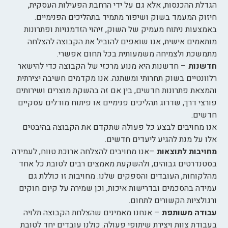
הגדלת ההכנסות, אלא גם על ידי הרחבת הפעילות העסקית,
חיזוק המעמד בשוק ושיפור מתמיד בתהליכים הפנימיים.
באמצעות ניתוח מעמיק של השוק, זיהוי הזדמנויות ופתרונות
מותאמים אישית, אנו שואפים להוביל את הקבוצה להצלחה
מתמשכת ולצמיחה משמעותית בכל תחום אפשרי.
חדשנות
– חדשנות היא מנוע מרכזי של הקבוצה כדי להישאר
רלוונטיים בשוק תחרותי ומשתנה. אנו מקדמים חשיבה יצירתית
והמצאת פתרונות חדשים, בין אם זה בהשקת מוצרים ושירותים
פורצי דרך, שדרוג תהליכים פנימיים או פיתוח מודלים עסקיים
חדשים.
אנו מחויבים לבצע כל פעולה שתקדם את הקבוצה בהיבטים
אלו על מנת להגיע ליעדים חדשים.
מחויבות לתוצאות
–אנו מחויבים להצלחה ארוכת טווח, לעמידה
בסטנדרטים גבוהים, ולהשקעת מאמצים רבים לטובת כל אחד
מהלקוחות, העובדים והספקים שלנו. מחויבות זו כוללת גם
עמידה בהסכמים ובדרישות איכות, וכן שמירה על קיום חוקים
ורגולציות הקשורים לתחום.
עבודה משותפת
– אנחנו מאמינים שהצלחת הקבוצה תלויה
בעבודת צוות ויצירת שיתופי פעולה. כולנו עובדים יחד לטובת