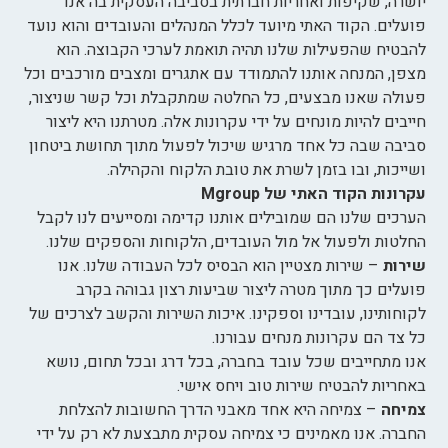
יושרה, שקיפות ואחריות חברתית בסביבה העסקית בה אנו
פועלים. הקוד האתי מיועד לכלל המנהלים והעובדים והוא נועד
להבטיח שהפעילות שלנו תהיה תואמת לערכי הקבוצה. הוא
מצפן, המנחה אותנו להתמודד עם אתגרים ומצבים מורכבים וכל
פעולה שאנו מבצעים, כל החלטה שמתקבלת וכל קשר שניצור,
חייבים להיות מונחים על ידי עקרונות אלה. מטרתנו היא ליצור
סביבה שבה כל אחד מרגיש שיכול לפעול מתוך תחושת ביטחון
ושייכות, ובו בזמן לשרת את טובת הלקוח והקהילה.
עקרונות הקוד האתי של Mgroup
הערכים שלנו הם שמובילים אותנו קדימה ומסייעים לנו לקבל
החלטות ולפעול אל מול העובדים, הלקוחות והספקים שלנו.
שירות
– שירות מצטיין הוא הבסיס לכל העבודה שלנו. אנו
פועלים כך מתוך מטרה ליצור שביעות רצון גבוהה בקרב
לקוחותינו, עובדינו וספקינו. איכות השירות והקשב לצרכים של
כל צד הם עקרונות מנחים עבורנו.
אנו מתחייבים שכל עובד בחברה, בכל דרג ובכל תחום, נושא
באחריות להבטיח שירות טוב ויחס אישי.
צמיחה
– צמיחה היא אחד מאבני הדרך החשובות להצלחת
החברה. אנו מאמינים כי צמיחה עסקית מתבצעת לא רק על ידי