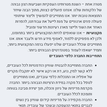
מטרה אחת – השגת מטרותינו העסקיות ושביעות רצון גבוהה
של הלקוחות שלנו. אנחנו פועלים כצוות, מתוך הבנה שיחד
התוצאות טובות יותר. אנו מתחייבים להמשיך וליצור שיתופי
פעולה פנים ארגוניים על מנת לייעל את עבודתנו, להפרות
האחד את השני ולייצר מארג רעיונות חדשני ומוביל.
מקצועיות
– אנו שואפים להיות המקצועיים ביותר בתחומנו,
ולכן לא מפסיקים ללמוד, לאסוף מידע חדש ולעבד אותו. אנו
מתחייבים שכלל העובדים שלנו יפעלו ברמה המקצועית ביותר,
ותמיד ישאפו לעמוד בסטנדרטים הגבוהים ביותר.
התחייבות החברה כלפי העובדים
החברה מתחייבת להבטיח שוויון הזדמנויות לכל העובדים,
ללא קשר למין, גזע, דת או רקע אישי. לא יתקבלו מקרים
של אפליה או התנכלות כלפי עובדים, ואנו מתחייבים
לטפל בכל מקרה במידת הרצינות הגבוהה ביותר. החברה
מקדמת מדיניות של גיוון והכלה, תוך יצירת סביבה בטוחה
ותומכת לכלל העובדים.
החברה מקפידה על מדיניות קידום שוויון בין נשים
לגברים בתנאי ההעסקה ובשכר של עובדיה. תנאי