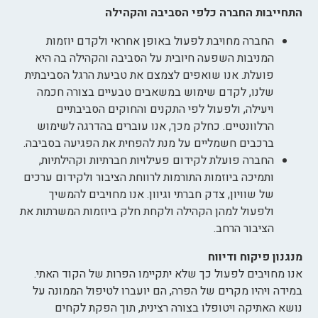
התחייבות החברה כלפי הסביבה והקהילה
החברה מחויבת לפעול באופן אחראי ולקדם יוזמות
המניבות השפעה חיובית על הסביבה והקהילה בה היא
פועלת. אנו שואפים לצמצם את טביעת הרגל הסביבתית
שלנו, לקדם שימוש במשאבים טבעיים בצורה חכמה
ויעילה, ולפעול לפי התקנים והחוקים הסביבתיים
הרלוונטיים. כחלק מכך, אנו עוברים בהדרגה לשימוש
ברכבים חשמליים על מנת להפחית את הפגיעה בסביבה.
החברה פועלת לקידום פעילויות חברתיות וקהילתיות,
ותמיכה ביוזמות התורמות לרווחת הציבור ולקידום ערכים
של שוויון, צדק חברתי וגיוון. אנו מחויבים להמשיך
ולפעול למהן הקהילה ולקחת חלק ביוזמות המשרתות את
הציבור הרחב.
מנגנון פיקוח ודיווח
אנו מחויבים לפעול כך שלא יתקיימו הפרות של הקוד האתי.
במידה ויהיו מקרים של הפרה, הם יועברו לטיפול הממונה על
נושא האתיקה ויטופלו בצורה רצינית, תוך הפקת לקחים