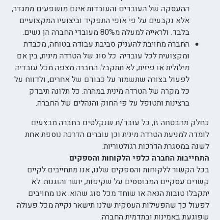
ההעסקה של העובדים והעובדות אינם מושפעים ממגדר,
אלא נקבעים על פי אופי התפקיד וביצועיו המקצועיים
בלבד. ולראייה למעלה מ80% מעובדי החברה הן נשים.
החברה מחויבת להעניק סביבת עבודה בטוחה, מכבדת
ומקצועית לכל עובדיה. כל סוג של הטרדה מינית, בין אם
מילולית או פיזית, לא תתקבל. החברה מצפה מכל עובדיה
לפעול בצורה שתשמור על כבודם של אחרים, ולדווח על
כל מקרה של הטרדה מינית במהרה. כל תלונה תיבדק
ברצינות ותטופל על פי החוק והנהלים של החברה.
כחלק מהבטחה זו, כל עובד/ת שנקלטים בחברה מבצעים
לומדה למניעת הטרדה מינית וכן עוברים הדרכה נוספת אחת
לשנה במסגרת הדרכות רגולטוריות.
התחייבות החברה כלפי הלקוחות והספקים
בכל הקשור ללקוחות והספקים שלנו, אנו מתחייבים לקיים
קשרים עסקיים המבוססים על שקיפות, יושר והוגנות. לא
יתקבלו טובות הנאה או שוחד מכל סוג שהוא. אנו מחויבים
לפעול כך שהפעילות העסקית שלנו תישאר נקייה מכל פעולה
שפוגעת באמינות ובתדמית החברה.